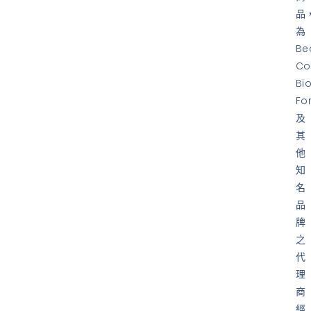
品
為
Be
Co
Bi
Fo
及
其
他
知
名
品
牌
之
代
理
商
經