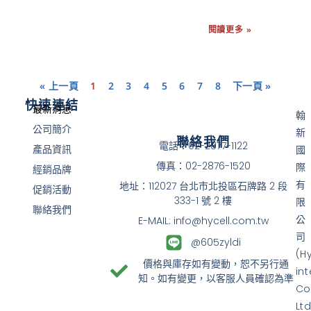
閱讀更多 »
« 上一頁
1
2
3
4
5
6
7
8
下一頁 »
快速連結
最新消息
翰
公司簡介
新
聯絡我們
電話：02-2877-1122
產品資訊
國
傳真：02-2876-1520
際
經銷品牌
有
地址：112027 台北市北投區石牌路 2 段
促銷活動
333-1 號 2 樓
限
聯絡我們
公
E-MAIL: info@hycell.com.tw
司
@605zyldi
(H
價格與庫存如有變動，恕不另行通
in
知。如有變更，以客服人員確認為準
Co
Ltd