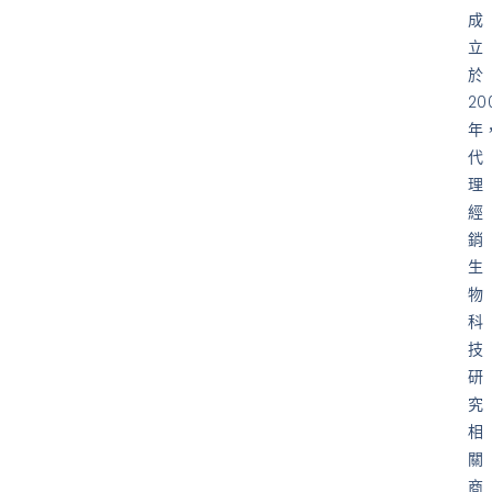
成
立
於
20
年
代
理
經
銷
生
物
科
技
研
究
相
關
商