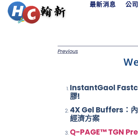
最新消息
公
Previous
W
InstantGaol F
膠!
4X Gel Buffers
經濟方案
Q-PAGE™ TGN Pre