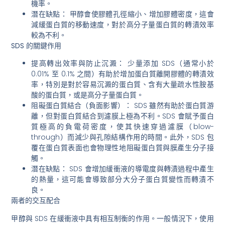
機率。
潛在缺點：
甲醇會使膠體孔徑縮小、增加膠體密度，這會
減緩蛋白質的移動速度，對於高分子量蛋白質的轉漬效率
較為不利。
SDS 的關鍵作用
提高轉出效率與防止沉澱：
少量添加 SDS（通常小於
0.01% 至 0.1% 之間）有助於增加蛋白質離開膠體的轉漬效
率，特別是對於容易沉澱的蛋白質、含有大量疏水性胺基
酸的蛋白質，或是高分子量蛋白質。
阻礙蛋白質結合（負面影響）：
SDS 雖然有助於蛋白質游
離，但對蛋白質結合到濾膜上極為不利。SDS 會賦予蛋白
質極高的負電荷密度，使其快速穿過濾膜（blow-
through）而減少與孔隙結構作用的時間。此外，SDS 包
覆在蛋白質表面也會物理性地阻礙蛋白質與膜產生分子接
觸。
潛在缺點：
SDS 會增加緩衝液的導電度與轉漬過程中產生
的熱量，這可能會導致部分大分子蛋白質變性而轉漬不
良。
兩者的交互配合
甲醇與 SDS 在緩衝液中具有相互制衡的作用。一般情況下，使用