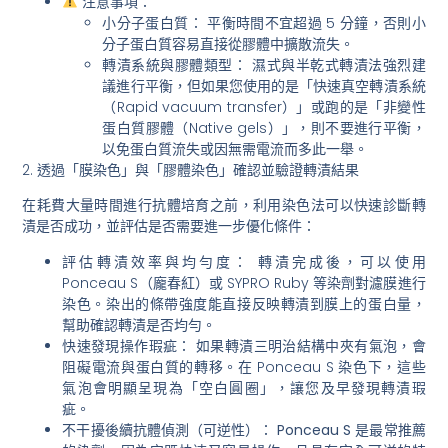
注意事項：
小分子蛋白質：
平衡時間不宜超過 5 分鐘，否則小
分子蛋白質容易直接從膠體中擴散流失。
轉漬系統與膠體類型：
濕式與半乾式轉漬法強烈建
議進行平衡
，但如果您使用的是「快速真空轉漬系統
（Rapid vacuum transfer）」或跑的是「非變性
蛋白質膠體（Native gels）」，則
不要進行平衡
，
以免蛋白質流失或因無需電流而多此一舉。
2. 透過「膜染色」與「膠體染色」確認並驗證轉漬結果
在耗費大量時間進行抗體培育之前，利用染色法可以快速診斷轉
漬是否成功，並評估是否需要進一步優化條件：
評估轉漬效率與均勻度：
轉漬完成後，可以使用
Ponceau S（龐春紅）或 SYPRO Ruby 等染劑對濾膜進行
染色。染出的條帶強度能直接反映轉漬到膜上的蛋白量，
幫助確認轉漬是否均勻。
快速發現操作瑕疵：
如果轉漬三明治結構中夾有氣泡，會
阻礙電流與蛋白質的轉移。在 Ponceau S 染色下，這些
氣泡會明顯呈現為「空白圓圈」，讓您及早發現轉漬瑕
疵。
不干擾後續抗體偵測（可逆性）：
Ponceau S 是最常推薦