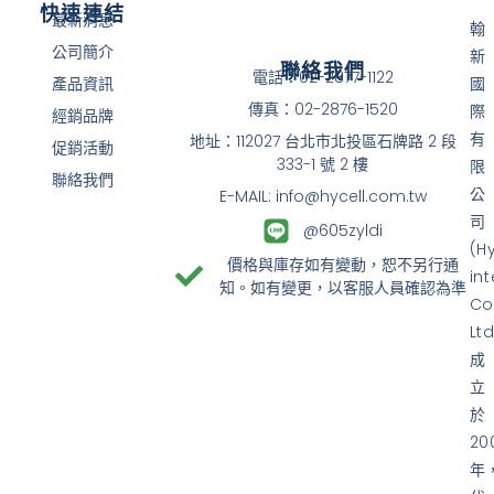
快速連結
最新消息
翰
公司簡介
新
聯絡我們
電話：02-2877-1122
產品資訊
國
傳真：02-2876-1520
際
經銷品牌
有
地址：112027 台北市北投區石牌路 2 段
促銷活動
333-1 號 2 樓
限
聯絡我們
公
E-MAIL: info@hycell.com.tw
司
@605zyldi
(H
價格與庫存如有變動，恕不另行通
in
知。如有變更，以客服人員確認為準
Co
Ltd
成
立
於
20
年