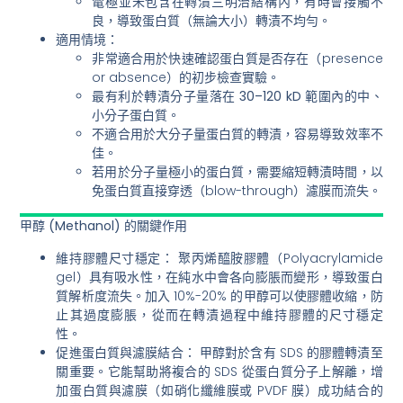
電極並未包含在轉漬三明治結構內，有時會接觸不
良，導致蛋白質（無論大小）轉漬不均勻。
適用情境：
非常適合用於
快速確認蛋白質是否存在
（presence
or absence）的初步檢查實驗。
最有利於轉漬分子量落在
30–120 kD 範圍
內的中、
小分子蛋白質。
不適合用於大分子量蛋白質
的轉漬，容易導致效率不
佳。
若用於分子量極小的蛋白質，需要縮短轉漬時間，以
免蛋白質直接穿透（blow-through）濾膜而流失。
甲醇 (Methanol) 的關鍵作用
維持膠體尺寸穩定：
聚丙烯醯胺膠體（Polyacrylamide
gel）具有吸水性，在純水中會各向膨脹而變形，導致蛋白
質解析度流失。加入 10%-20% 的甲醇可以使膠體收縮，防
止其過度膨脹，從而在轉漬過程中維持膠體的尺寸穩定
性。
促進蛋白質與濾膜結合：
甲醇對於含有 SDS 的膠體轉漬至
關重要。它能幫助將複合的 SDS 從蛋白質分子上解離，增
加蛋白質與濾膜（如硝化纖維膜或 PVDF 膜）成功結合的