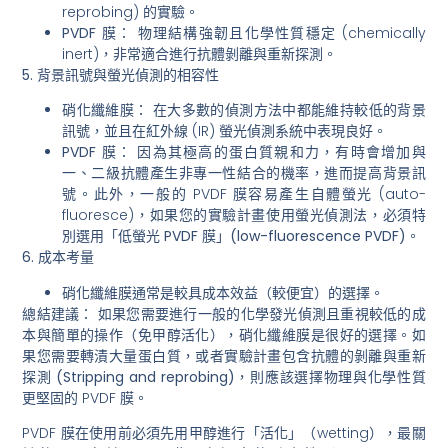
reprobing) 的實驗。
PVDF 膜：
物理結構強韌且化學性質穩定 (chemically
inert)，
非常適合進行抗體剝離與重新探測
。
5. 背景訊號與螢光偵測的相容性
硝化纖維膜：
在大多數的偵測方法中都能維持較低的背景
訊號，並且在紅外線 (IR) 螢光偵測系統中表現良好。
PVDF 膜：
因為其極高的蛋白質親和力，有時會增加與
一、二級抗體產生非專一性結合的機率，進而提高背景訊
號。此外，一般的 PVDF 膜容易產生自體螢光 (auto-
fluoresce)，如果您的實驗計畫使用螢光偵測法，
必須特
別選用「低螢光 PVDF 膜」(low-fluorescence PVDF)
。
6. 成本考量
硝化纖維膜
通常是較具成本效益（較便宜）的選擇。
總結建議：
如果您需要進行
一般的化學發光偵測
且重視
較低的成
本與簡單的操作
（免甲醇活化），硝化纖維膜是很好的選擇。如
果您需要
轉漬大量蛋白質
，或者實驗計畫包含
抗體的剝離與重新
探測 (Stripping and reprobing)
，則應該選擇物理與化學性質
更堅固的 PVDF 膜。
PVDF 膜在使用前必須先用甲醇進行「活化」（wetting），最關