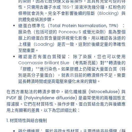
的染劑
，因為它既快速又容易操作，且具有
完全可逆
的特
性。只需用去離子水或 TBS-T 溶液沖洗幾分鐘，紅粉色的
條帶就會消失，完全不會影響後續的阻斷（Blocking）與
抗體免疫偵測步驟。
總蛋白標準化（Total Protein Normalization, TPN）：
膜染色（包括可逆的 Ponceau S 或螢光染劑）能為整個
膜上的總蛋白質含量提供視覺化影像，用以確認各泳道的
上樣量（Loading）是否一致，這對於後續定量的準確性
至關重要。
確認是否有蛋白質殘留：
除了染膜，您也可以使用
Coomassie Brilliant Blue （考馬斯亮藍）對**轉漬後的
「膠體」**進行染色。如果膠體上仍殘留大量蛋白質（特
別是高分子量蛋白），就表示目前的轉漬條件不足，需要
延長轉漬時間或提高電壓來優化未來的實驗。
在西方墨點法的轉漬步驟中，
硝化纖維膜 (Nitrocellulose)
與
PVDF 膜 (Polyvinylidene difluoride)
是最常使用的兩種固態支
撐濾膜。它們在材質特性、操作步驟、蛋白質結合能力與後續應
用上有顯著的差異，以下為您詳細比較：
1. 材質特性與結合機制
硝化纖維膜：
屬於非疏水性材質，主要透過非共價鍵（靜