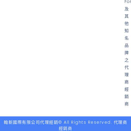
Fo
及
其
他
知
名
品
牌
之
代
理
商
經
銷
商
翰新國際有限公司代理經銷© All Rights Reserved. 代理商
經銷商