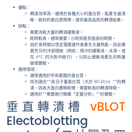
優點：
轉漬效率高
，適用於各種大小的蛋白質，能產生
最清
晰、銳利的蛋白質條帶
，提供最高品質的轉漬結果。
缺點：
需要消耗
大量的轉漬緩衝液
。
耗時較長
，通常需要 1 小時到甚至過夜的時間。
由於長時間以恆定電壓運作會產生大量熱能，因此
需
要充分的冷卻措施
（例如：預冷的緩衝液、冰袋，或
在 4°C 的冷房中進行），以防止緩衝液產生的熱量
破壞實驗。
適用情境：
通常適用於所有範圍的蛋白質。
特別適合**高分子量蛋白質（大於 80 kDa）**的轉
漬，因為大蛋白遷移較慢，需要較長的轉漬時間。
適用於**需要進行精確「定量分析」**的實驗。
垂直轉漬槽
vBLOT
Electoblotting