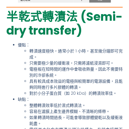
半乾式轉漬法 (Semi-
dry transfer)
優點：
轉漬速度極快
，通常小於 1 小時，甚至幾分鐘即可完
成。
只需要
極少量的緩衝液
，只需將濾紙浸濕即可。
電極板在短時間的運作中會吸收熱量，因此
不需要特
別的冷卻系統
。
具有較具成本效益的電極與較簡單的電源設備，且
能
夠同時進行多片膠體的轉漬
。
對於小分子蛋白質（如 20 kDa）的轉漬效率佳。
缺點：
整體轉漬效率低於濕式轉漬法
。
容易在濾膜上產生
邊界模糊、不清晰的條帶
。
如果轉漬時間過長，可能會導致
膠體變乾以及緩衝液
耗盡
。