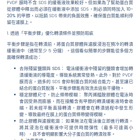
PVDF 膜時不含 SDS 的緩衝液效果較好。但如果為了幫助蛋白質
從膠體中釋出而必須在緩衝液中添加 SDS，則
必須同時加入 10-
20% 的甲醇
，以抵銷 SDS 帶來的負面效應，確保蛋白質能順利停
留在濾膜上。
1. 透過「平衡步驟」優化轉漬條件並預防瑕疵
平衡步驟是指在轉漬前，將蛋白質膠體與濾膜浸泡在預冷的轉漬
緩衝液中（通常至少 5 分鐘）。這個看似簡單的步驟能從多個方
面確保轉漬成功：
去除殘留鹽類與 SDS：
電泳緩衝液中殘留的鹽類會增加轉
漬緩衝液的導電度，導致系統異常發熱。此外，對於 PVDF
膜而言，過多的 SDS 會抑制蛋白質的結合能力，甚至讓已
結合的蛋白質脫落，平衡步驟能有效洗去這些干擾物。
穩定膠體尺寸，防止條帶模糊：
聚丙烯醯胺膠體在電泳時
會因受熱而膨脹，而在接觸含有甲醇的轉漬緩衝液時會收
縮。若未經平衡直接轉漬，膠體會在轉漬過程中發生形
變，導致最終在膜上的蛋白質條帶變得模糊。
防止膠體與濾膜乾涸：
如果無法在電泳後立即進行轉漬，
將其浸泡在緩衝液中可提供時間彈性（最多可達兩小
時），且不會明顯影響大分子蛋白質的轉漬效率。