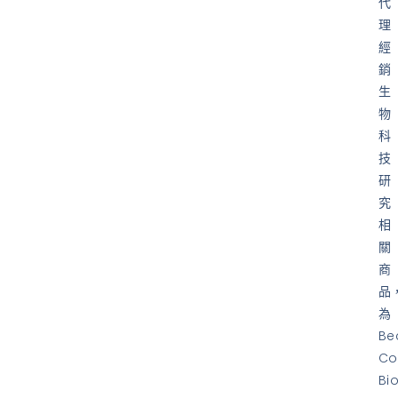
代
理
經
銷
生
物
科
技
研
究
相
關
商
品
為
Be
Co
Bi