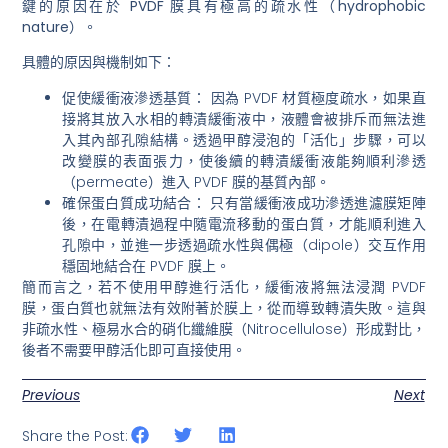
鍵的原因在於
PVDF 膜具有極高的疏水性（hydrophobic
nature）
。
具體的原因與機制如下：
促使緩衝液滲透基質：
因為 PVDF 材質極度疏水，如果直
接將其放入水相的轉漬緩衝液中，液體會被排斥而無法進
入其內部孔隙結構。透過甲醇浸泡的「活化」步驟，可以
改變膜的表面張力，使後續的轉漬緩衝液能夠順利滲透
（permeate）進入 PVDF 膜的基質內部。
確保蛋白質成功結合：
只有當緩衝液成功滲透進濾膜矩陣
後，在電轉漬過程中隨電流移動的蛋白質，才能順利進入
孔隙中，並進一步透過疏水性與偶極（dipole）交互作用
穩固地結合在 PVDF 膜上。
簡而言之，若不使用甲醇進行活化，緩衝液將無法浸潤 PVDF
膜，蛋白質也就無法有效附著於膜上，從而導致轉漬失敗。這與
非疏水性、極易水合的硝化纖維膜（Nitrocellulose）形成對比，
後者不需要甲醇活化即可直接使用。
Previous
Next
Share the Post: