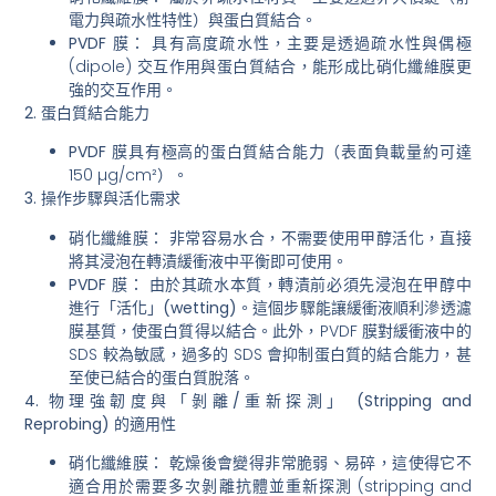
電力與疏水性特性）與蛋白質結合。
PVDF 膜：
具有高度疏水性，主要是透過疏水性與偶極
(dipole) 交互作用與蛋白質結合，能形成比硝化纖維膜更
強的交互作用。
2. 蛋白質結合能力
PVDF 膜
具有極高的蛋白質結合能力（表面負載量約可達
150 µg/cm²）。
3. 操作步驟與活化需求
硝化纖維膜：
非常容易水合，
不需要使用甲醇活化
，直接
將其浸泡在轉漬緩衝液中平衡即可使用。
PVDF 膜：
由於其疏水本質，
轉漬前必須先浸泡在甲醇中
進行「活化」(wetting)
。這個步驟能讓緩衝液順利滲透濾
膜基質，使蛋白質得以結合。此外，PVDF 膜對緩衝液中的
SDS 較為敏感，過多的 SDS 會抑制蛋白質的結合能力，甚
至使已結合的蛋白質脫落。
4. 物理強韌度與「剝離/重新探測」 (Stripping and
Reprobing) 的適用性
硝化纖維膜：
乾燥後會變得非常脆弱、易碎，這使得它
不
適合
用於需要多次剝離抗體並重新探測 (stripping and