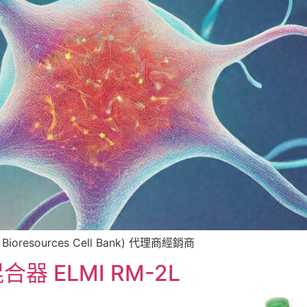
h Bioresources Cell Bank) 代理商經銷商
 ELMI RM-2L