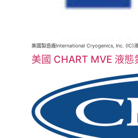
美國製造廠International Cryogenics, Inc. (
美國 CHART MVE 液