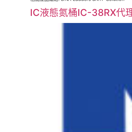
IC液態氮桶IC-38RX