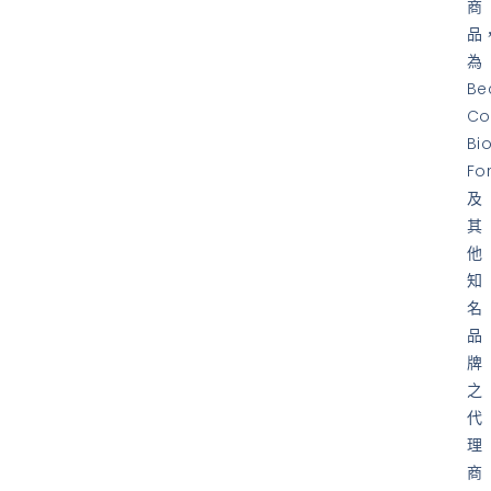
商
品
為
Be
Co
Bi
Fo
及
其
他
知
名
品
牌
之
代
理
商