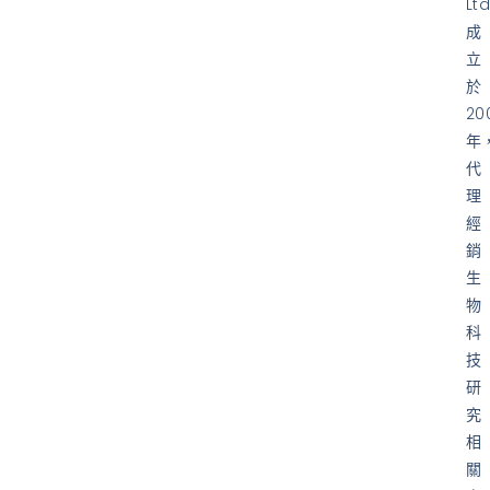
Ltd
成
立
於
20
年
代
理
經
銷
生
物
科
技
研
究
相
關