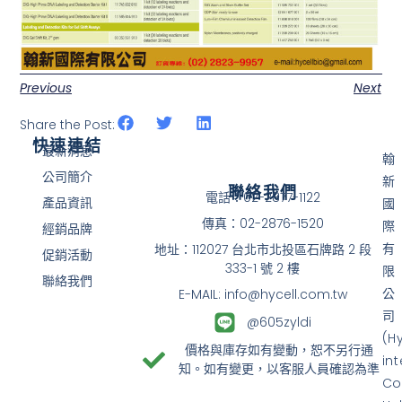
Previous
Next
Share the Post:
快速連結
最新消息
翰
公司簡介
新
聯絡我們
電話：02-2877-1122
產品資訊
國
傳真：02-2876-1520
際
經銷品牌
有
地址：112027 台北市北投區石牌路 2 段
促銷活動
333-1 號 2 樓
限
聯絡我們
公
E-MAIL: info@hycell.com.tw
司
@605zyldi
(H
價格與庫存如有變動，恕不另行通
in
知。如有變更，以客服人員確認為準
Co