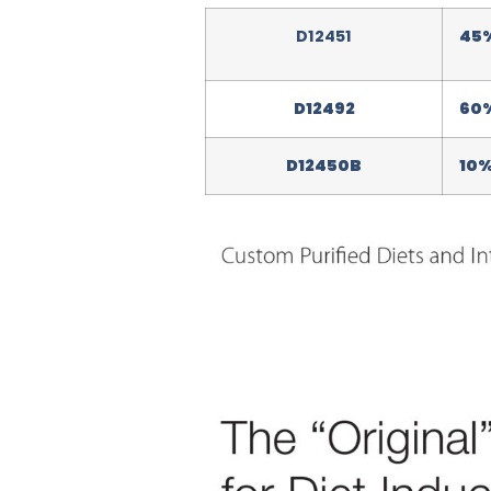
D12451
45
D12492
60
D12450B
10