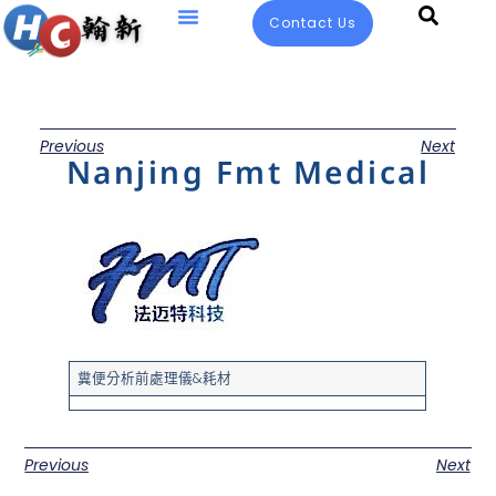
Contact Us
Previous
Next
Nanjing Fmt Medical
糞便分析前處理儀&耗材
Previous
Next