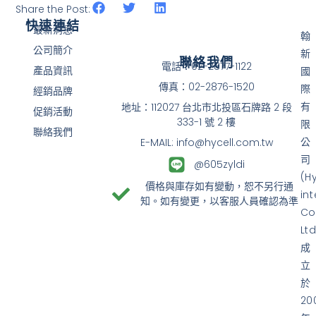
Share the Post:
快速連結
最新消息
翰
公司簡介
新
聯絡我們
電話：02-2877-1122
產品資訊
國
傳真：02-2876-1520
際
經銷品牌
有
地址：112027 台北市北投區石牌路 2 段
促銷活動
333-1 號 2 樓
限
聯絡我們
公
E-MAIL: info@hycell.com.tw
司
@605zyldi
(H
價格與庫存如有變動，恕不另行通
in
知。如有變更，以客服人員確認為準
Co
Ltd
成
立
於
20