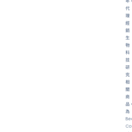
年
代
理
經
銷
生
物
科
技
研
究
相
關
商
品
為
Be
Co