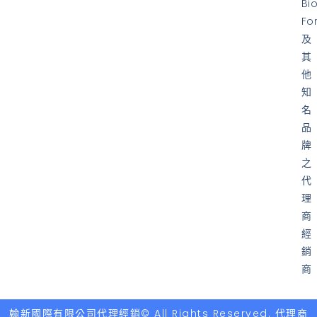
Bi
Fo
及
其
他
知
名
品
牌
之
代
理
商
經
銷
商
翰新國際有限公司代理經銷© All Rights Reserved. 代理商