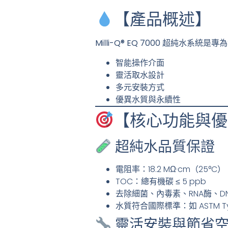
【產品概述】
Milli-Q® EQ 7000 超純水系統
是專為
智能操作介面
靈活取水設計
多元安裝方式
優異水質與永續性
【核心功能與優
超純水品質保證
電阻率：18.2 MΩ·cm（25°C）
TOC：總有機碳 ≤ 5 ppb
去除細菌、內毒素、RNA酶、D
水質符合國際標準：如 ASTM Typ
靈活安裝與節省