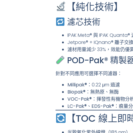
【純化技術】
濾芯技術
IPAK Meta® 與 IPAK Quant
Jetpore® + IQnano® 
濾材用量減少 33%，效能仍優
POD-Pak® 精製
針對不同應用可選擇不同濾器：
Millipak®
：0.22 μm 過濾
Biopak®
：無熱原、無酶
VOC-Pak®
：揮發性有機物分
LC-Pak®、EDS-Pak®
：痕量分
【TOC 線上即
光致氧化紫外線燈（185 nm）