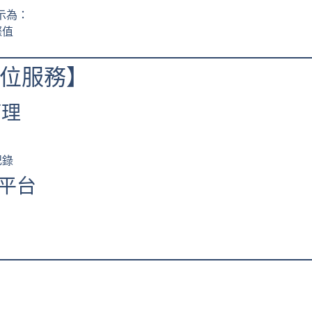
示為：
際值
位服務】
管理
記錄
位平台