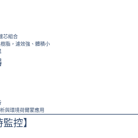
a® 濾芯組合
離子交換樹脂，濾效強、體積小
異
器
析
析與環境荷爾蒙應用
時監控】