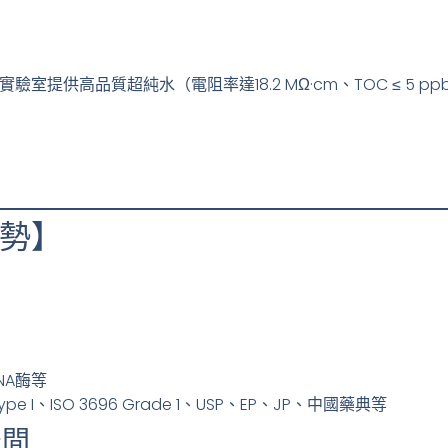
實驗室提供高品質超純水（電阻率達18.2 MΩ·cm、TOC ≤ 5 
勢】
NA酶等
e I、ISO 3696 Grade 1、USP、EP、JP、中國藥典等
空間