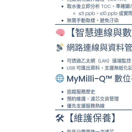
取水後立即分析 TOC，準確顯
≤5 ppb、≤10 ppb 或實
無需手動取樣，避免汙染
【智慧連線與數
網路連線與資料
可透過乙太網（LAN）遠端監控
USB 可匯出資料，支援無紙化
MyMilli-Q™ 數
追蹤服務歷史
預約維護、濾芯交貨管理
優先支援服務熱線
🛠【維護保養】
每年只需更換一次濾芯