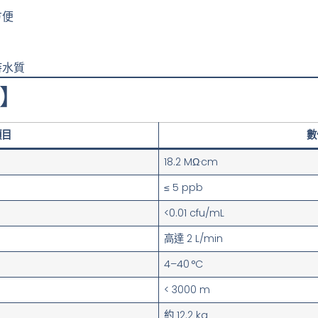
方便
持水質
】
項目
數
18.2 MΩ·cm
≤ 5 ppb
<0.01 cfu/mL
高達 2 L/min
4–40 °C
< 3000 m
約 12.2 kg