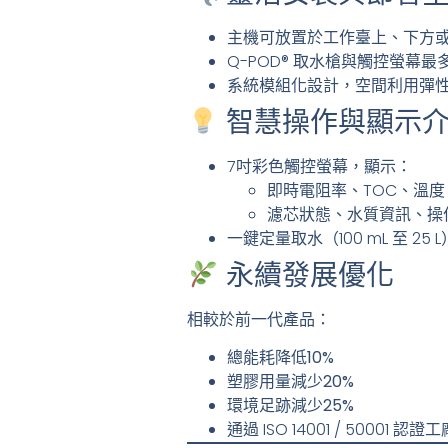
主機可放置於工作臺上、下方
Q-POD® 取水槍與觸控螢幕最
系統模組化設計，空間利用彈
智慧操作與顯示
7吋彩色觸控螢幕，顯示：
即時電阻率、TOC、溫度
濾芯狀態、水質資訊、操
一鍵定量取水（100 mL 至 25 L
永續發展優化
相較於前一代產品：
總能耗降低10%
塑膠用量減少20%
環境足跡減少25%
通過 ISO 14001 / 50001 認