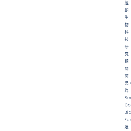
經
銷
生
物
科
技
研
究
相
關
商
品
為
Be
Co
Bi
Fo
及