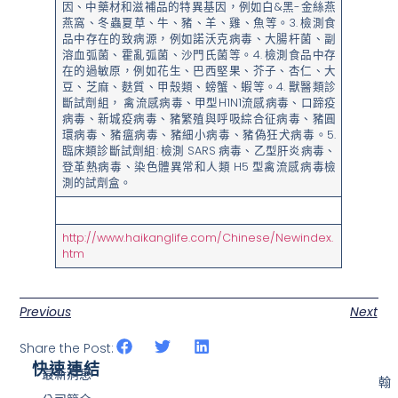
因、中藥材和滋補品的特異基因，例如白&黑-金絲燕
燕窩、冬蟲夏草、牛、豬、羊、雞、魚等。3. 檢測食
品中存在的致病源，例如諾沃克病毒、大腸杆菌、副
溶血弧菌、霍亂弧菌、沙門氏菌等。4. 檢測食品中存
在的過敏原，例如花生、巴西堅果、芥子、杏仁、大
豆、芝麻、麩質、甲殼類、螃蟹、蝦等。4. 獸醫類診
斷試劑組， 禽流感病毒、甲型H1N1流感病毒、口蹄疫
病毒、新城疫病毒、豬繁殖與呼吸綜合征病毒、豬圓
環病毒、豬瘟病毒、豬細小病毒、豬偽狂犬病毒。5.
臨床類診斷試劑組: 檢測 SARS 病毒、乙型肝炎病毒、
登革熱病毒、染色體異常和人類 H5 型禽流感病毒檢
測的試劑盒。
http://www.haikanglife.com/Chinese/Newindex.
htm
Previous
Next
Share the Post:
快速連結
最新消息
翰