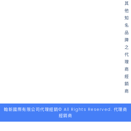
其
他
知
名
品
牌
之
代
理
商
經
銷
商
翰新國際有限公司代理經銷© All Rights Reserved. 代理商
經銷商