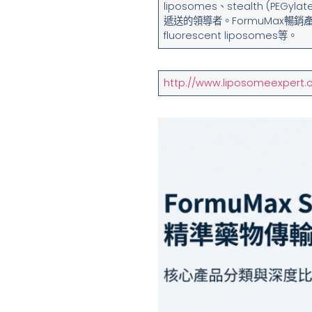
liposomes、stealth (PEG
遞送的領導者。FormuMax暢銷產品包含
fluorescent liposomes等。
http://www.liposomeexpert.