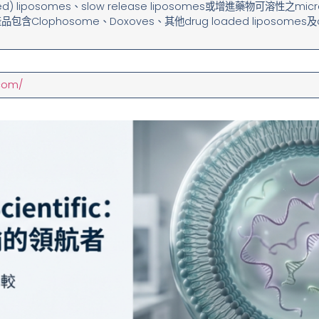
ylated) liposomes、slow release liposomes或增進藥物可溶性之
Clophosome、Doxoves、其他drug loaded liposomes及cat
com/