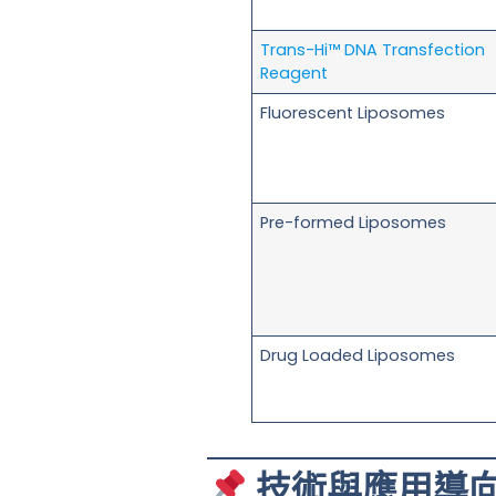
Trans-Hi™ DNA Transfection
Reagent
Fluorescent Liposomes
Pre-formed Liposomes
Drug Loaded Liposomes
技術與應用導