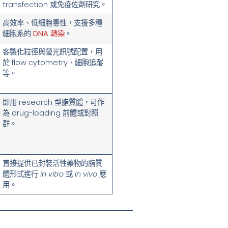
transfection 或免疫佐劑研究。
高效率、低細胞毒性，支援多種
細胞系的
DNA 轉染
。
客製化粒徑與螢光訊號配置，用
於 flow cytometry、細胞追蹤
等。
即用 research 型脂質體，可作
為 drug-loading 前體或對照
群。
直接提供已封裝活性藥物的脂質
體形式進行
in vitro
或
in vivo
應
用。