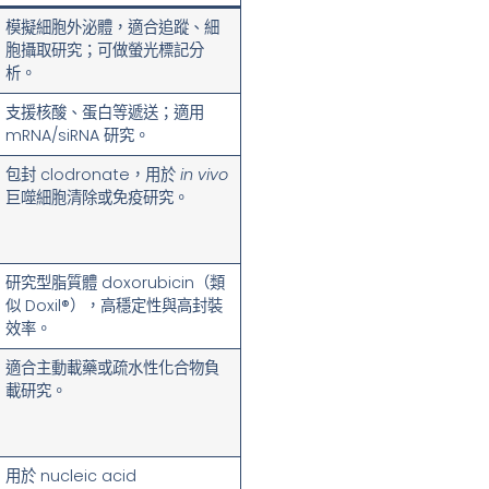
模擬細胞外泌體，適合追蹤、細
胞攝取研究；可做螢光標記分
析。
支援核酸、蛋白等遞送；適用
mRNA/siRNA 研究。
包封 clodronate，用於
in vivo
巨噬細胞清除或免疫研究。
研究型脂質體 doxorubicin（類
似 Doxil®），高穩定性與高封裝
效率。
適合主動載藥或疏水性化合物負
載研究。
用於 nucleic acid