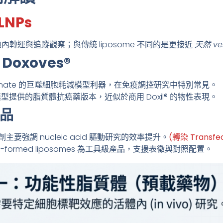
LNPs
轉運與追蹤觀察；與傳統 liposome 不同的是更接近
天然 ves
 Doxoves®
lodronate 的巨噬細胞耗減模型利器，在免疫調控研究中特別常見。
效模型提供的脂質體抗癌藥版本，近似於商用 Doxil® 的物性表現。
產品
劑主要強調 nucleic acid 驅動研究的效率提升。
(轉染 Transfec
 跟 Pre-formed liposomes 為工具級產品，支援表徵與對照配置。