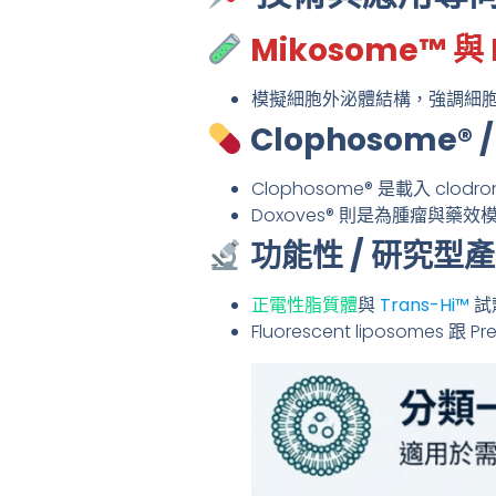
Mikosome™ 與 
模擬細胞外泌體結構，強調細胞內
Clophosome® /
Clophosome® 是載入 c
Doxoves® 則是為腫瘤與藥
功能性 / 研究型
正電性脂質體
與
Trans-Hi™
試
Fluorescent liposomes