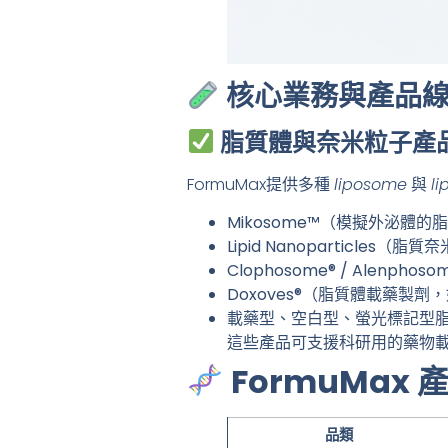
核心業務與產品
脂質體與奈米粒子產
FormuMax提供多種
liposome
與
li
Mikosome™
（模擬外泌體的脂
Lipid Nanoparticles（脂
Clophosome® / Alenphos
Doxoves®（脂質體載藥製劑，如
載藥型、空白型、螢光標記型
這些產品可支援科研用的藥物
FormuMax 
品類