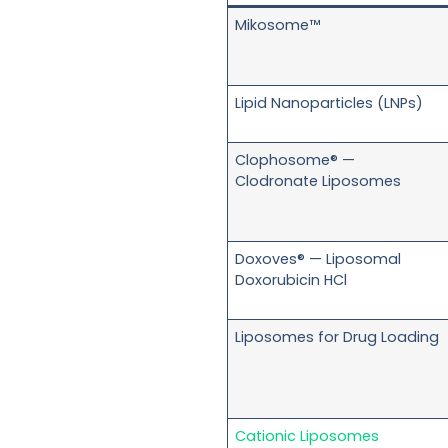
Mikosome™
Lipid Nanoparticles (LNPs)
Clophosome® —
Clodronate Liposomes
Doxoves® — Liposomal
Doxorubicin HCl
Liposomes for Drug Loading
Cationic Liposomes