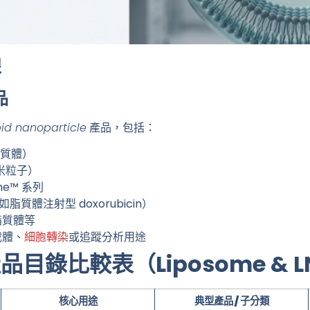
線
品
pid nanoparticle
產品，包括：
質體）
質奈米粒子）
ome™ 系列
脂質體注射型 doxorubicin）
脂質體等
載體、
細胞轉染
或追蹤分析用途
產品目錄比較表（Liposome & 
核心用途
典型產品 / 子分類