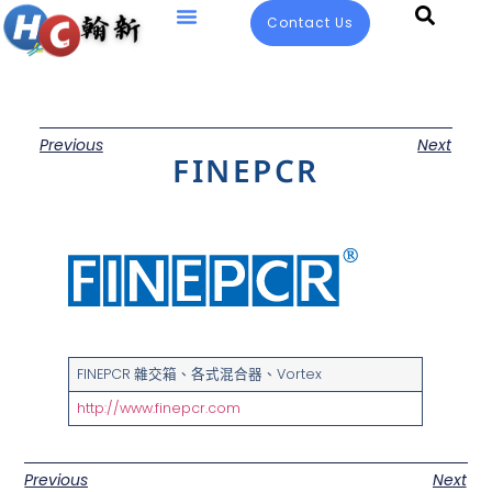
Contact Us
Previous
Next
FINEPCR
FINEPCR 雜交箱、各式混合器、Vortex
http://www.finepcr.com
Previous
Next