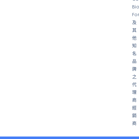
Bi
Fo
及
其
他
知
名
品
牌
之
代
理
商
經
銷
商