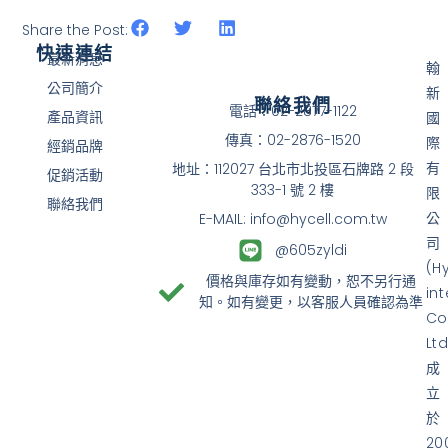
Share the Post:
快速連結
最新消息
翰
公司簡介
新
聯絡我們
電話：02-2877-1122
產品資訊
國
傳真：02-2876-1520
際
經銷品牌
有
地址：112027 台北市北投區石牌路 2 段
促銷活動
333-1 號 2 樓
限
聯絡我們
公
E-MAIL: info@hycell.com.tw
司
@605zyldi
(H
價格與庫存如有變動，恕不另行通
in
知。如有變更，以客服人員確認為準
Co
Ltd
成
立
於
20