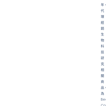
年
代
理
經
銷
生
物
科
技
研
究
相
關
商
品
為
Be
Co