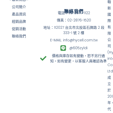
翰
公司簡介
新
聯絡我們
電話：02-2877-1122
產品資訊
國
傳真：02-2876-1520
際
經銷品牌
有
地址：112027 台北市北投區石牌路 2 段
促銷活動
333-1 號 2 樓
限
聯絡我們
公
E-MAIL: info@hycell.com.tw
司
@605zyldi
(H
價格與庫存如有變動，恕不另行通
in
知。如有變更，以客服人員確認為準
Co
Ltd
成
立
於
20
年
代