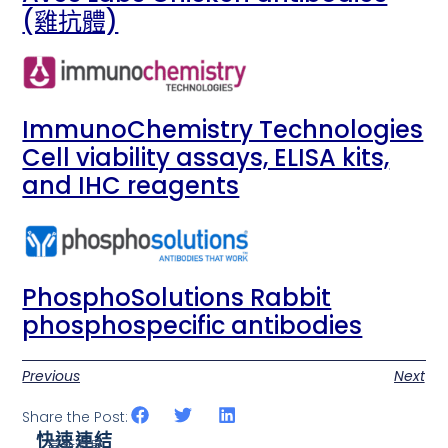
(雞抗體)
ImmunoChemistry Technologies
Cell viability assays, ELISA kits,
and IHC reagents
PhosphoSolutions Rabbit
phosphospecific antibodies
Previous
Next
Share the Post:
快速連結
最新消息