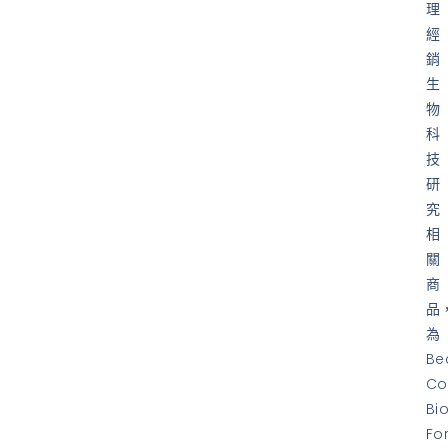
理
經
銷
生
物
科
技
研
究
相
關
商
品
為
Be
Co
Bi
Fo