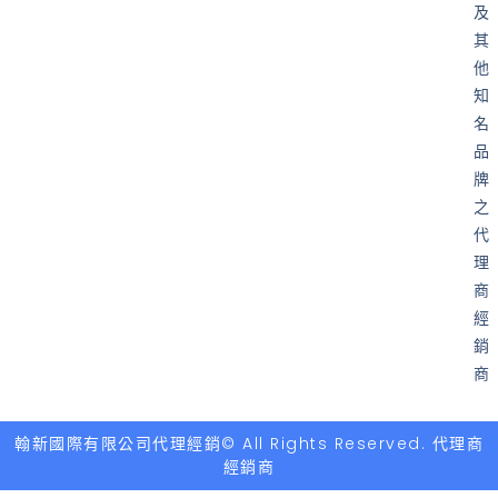
及
其
他
知
名
品
牌
之
代
理
商
經
銷
商
翰新國際有限公司代理經銷© All Rights Reserved. 代理商
經銷商