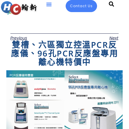
Contact Us
Previous
Next
雙槽、六區獨立控溫PCR反
應儀、96孔PCR反應盤專用
離心機特價中