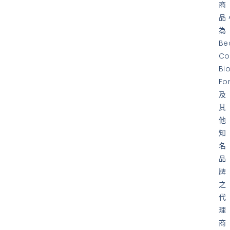
商
品
為
Be
Co
Bi
Fo
及
其
他
知
名
品
牌
之
代
理
商