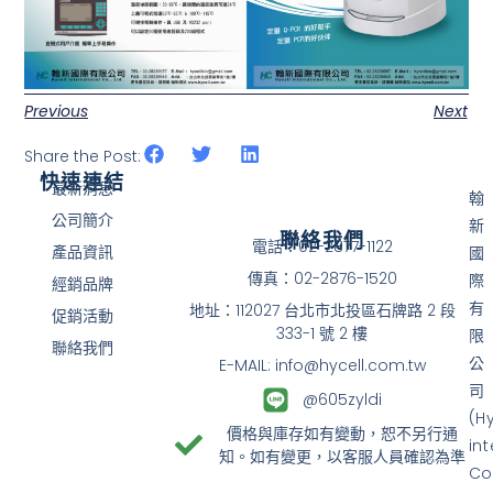
Previous
Next
Share the Post:
快速連結
最新消息
翰
公司簡介
新
聯絡我們
電話：02-2877-1122
產品資訊
國
傳真：02-2876-1520
際
經銷品牌
有
地址：112027 台北市北投區石牌路 2 段
促銷活動
333-1 號 2 樓
限
聯絡我們
公
E-MAIL: info@hycell.com.tw
司
@605zyldi
(H
價格與庫存如有變動，恕不另行通
in
知。如有變更，以客服人員確認為準
Co