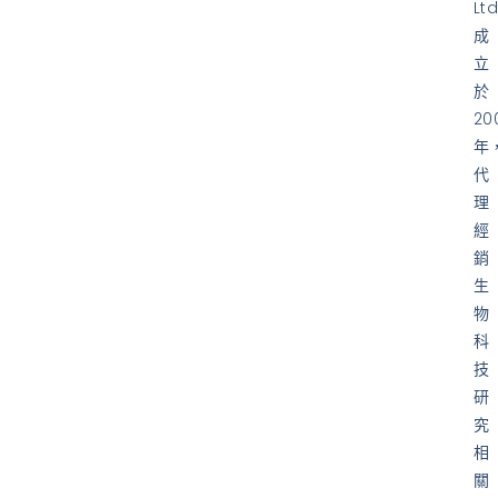
Ltd
成
立
於
20
年
代
理
經
銷
生
物
科
技
研
究
相
關