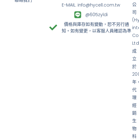
聯絡我們
公
E-MAIL: info@hycell.com.tw
司
@605zyldi
(H
價格與庫存如有變動，恕不另行通
in
知。如有變更，以客服人員確認為準
Co
Ltd
成
立
於
20
年
代
理
經
銷
生
物
科