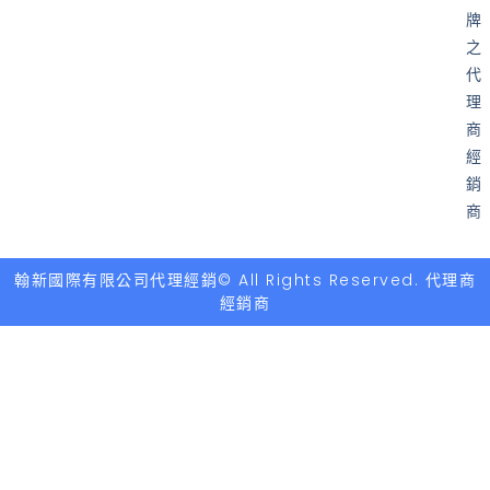
牌
之
代
理
商
經
銷
商
翰新國際有限公司代理經銷© All Rights Reserved. 代理商
經銷商