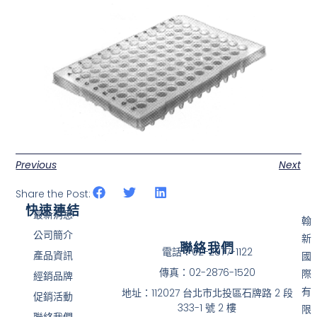
Previous
Next
Share the Post:
快速連結
最新消息
翰
公司簡介
新
聯絡我們
電話：02-2877-1122
產品資訊
國
傳真：02-2876-1520
際
經銷品牌
有
地址：112027 台北市北投區石牌路 2 段
促銷活動
333-1 號 2 樓
限