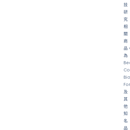
技
研
究
相
關
商
品
為
Be
Co
Bi
Fo
及
其
他
知
名
品