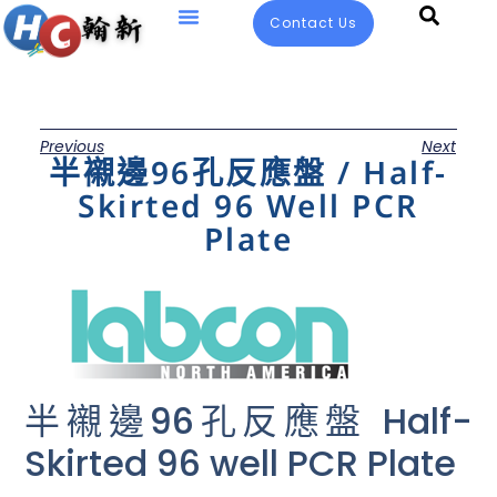
Contact Us
Previous
Next
半襯邊96孔反應盤 / Half-
Skirted 96 Well PCR
Plate
半襯邊96孔反應盤 Half-
Skirted 96 well PCR Plate