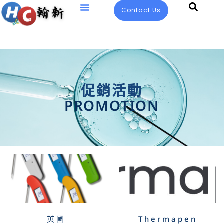
Contact Us
促銷活動
PROMOTION
英國
Thermapen