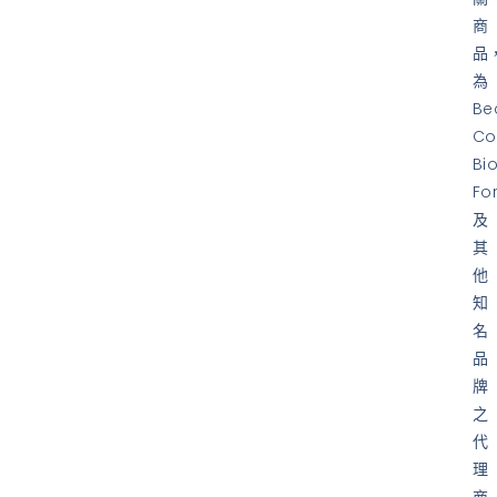
商
品
為
Be
Co
Bi
Fo
及
其
他
知
名
品
牌
之
代
理