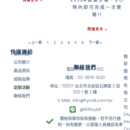
閱讀更多 »
時內即可完成一次實
驗!!
閱讀更多 »
« 上一頁
1
2
3
4
5
6
下一頁 »
快速連結
最新消息
翰
公司簡介
新
聯絡我們
電話：02-2877-1122
產品資訊
國
傳真：02-2876-1520
際
經銷品牌
有
地址：112027 台北市北投區石牌路 2 段
促銷活動
333-1 號 2 樓
限
聯絡我們
公
E-MAIL: info@hycell.com.tw
司
@605zyldi
(H
價格與庫存如有變動，恕不另行通
in
知。如有變更，以客服人員確認為準
Co