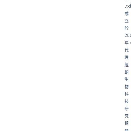
Ltd
成
立
於
20
年
代
理
經
銷
生
物
科
技
研
究
相
關