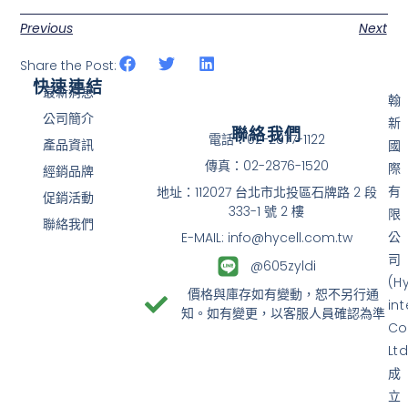
Previous
Next
Share the Post:
快速連結
最新消息
翰
公司簡介
新
聯絡我們
電話：02-2877-1122
產品資訊
國
傳真：02-2876-1520
際
經銷品牌
有
地址：112027 台北市北投區石牌路 2 段
促銷活動
333-1 號 2 樓
限
聯絡我們
公
E-MAIL: info@hycell.com.tw
司
@605zyldi
(H
價格與庫存如有變動，恕不另行通
in
知。如有變更，以客服人員確認為準
Co
Ltd
成
立