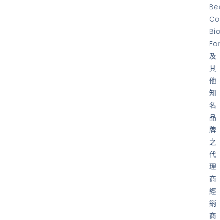
Be
Co
Bi
Fo
及
其
他
知
名
品
牌
之
代
理
商
經
銷
商