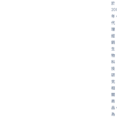
於
20
年
代
理
經
銷
生
物
科
技
研
究
相
關
商
品
為