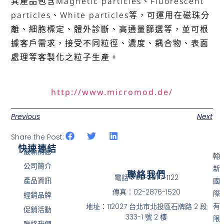
其產品包含Magnetic particles、Fluorescent
particles、White particles等，可運用在磁珠分
離、細胞標定、體外診斷、高通量篩選等，並可根
據客戶需求，接受不同粒徑、濃度、耦合物、表面
處理等客製化之粒子生產。
http://www.micromod.de/
Previous
Next
Share the Post:
快速連結
最新消息
翰
公司簡介
新
聯絡我們
電話：02-2877-1122
產品資訊
國
傳真：02-2876-1520
際
經銷品牌
有
地址：112027 台北市北投區石牌路 2 段
促銷活動
333-1 號 2 樓
限
聯絡我們