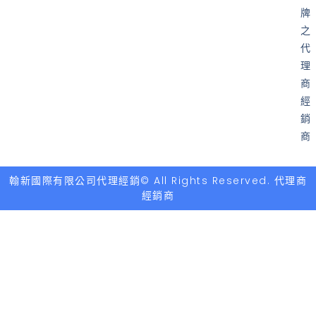
牌
之
代
理
商
經
銷
商
翰新國際有限公司代理經銷© All Rights Reserved. 代理商
經銷商