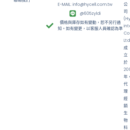
公
E-MAIL: info@hycell.com.tw
司
@605zyldi
(H
價格與庫存如有變動，恕不另行通
in
知。如有變更，以客服人員確認為準
Co
Ltd
成
立
於
20
年
代
理
經
銷
生
物
科