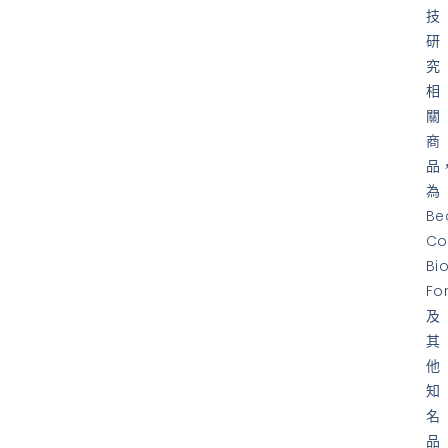
技
研
究
相
關
商
品
為
Be
Co
Bi
Fo
及
其
他
知
名
品