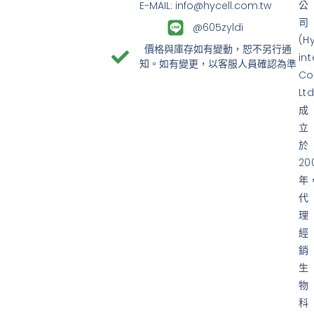
公
E-MAIL: info@hycell.com.tw
司
@605zyldi
(H
價格與庫存如有變動，恕不另行通
in
知。如有變更，以客服人員確認為準
Co
Ltd
成
立
於
20
年
代
理
經
銷
生
物
科