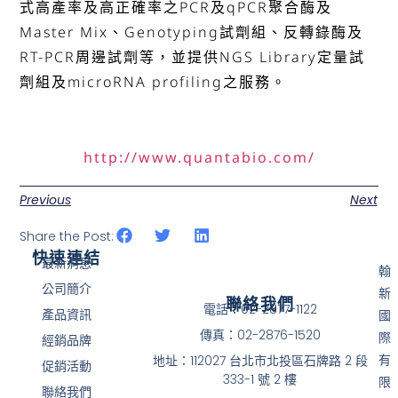
式高產率及高正確率之PCR及qPCR聚合酶及
Master Mix、Genotyping試劑組、反轉錄酶及
RT-PCR周邊試劑等，並提供NGS Library定量試
劑組及microRNA profiling之服務。
http://www.quantabio.com/
Previous
Next
Share the Post:
快速連結
最新消息
翰
公司簡介
新
聯絡我們
電話：02-2877-1122
產品資訊
國
傳真：02-2876-1520
際
經銷品牌
有
地址：112027 台北市北投區石牌路 2 段
促銷活動
333-1 號 2 樓
限
聯絡我們