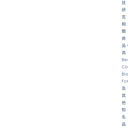
技
研
究
相
關
商
品
為
Be
Co
Bi
Fo
及
其
他
知
名
品