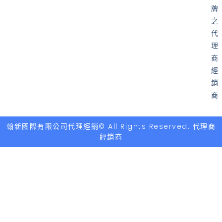
牌
之
代
理
商
經
銷
商
翰新國際有限公司代理經銷© All Rights Reserved. 代理商
經銷商