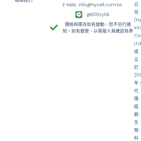
公
E-MAIL: info@hycell.com.tw
司
@605zyldi
(H
價格與庫存如有變動，恕不另行通
in
知。如有變更，以客服人員確認為準
Co
Ltd
成
立
於
20
年
代
理
經
銷
生
物
科