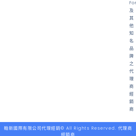
Fo
及
其
他
知
名
品
牌
之
代
理
商
經
銷
商
翰新國際有限公司代理經銷© All Rights Reserved. 代理商
經銷商