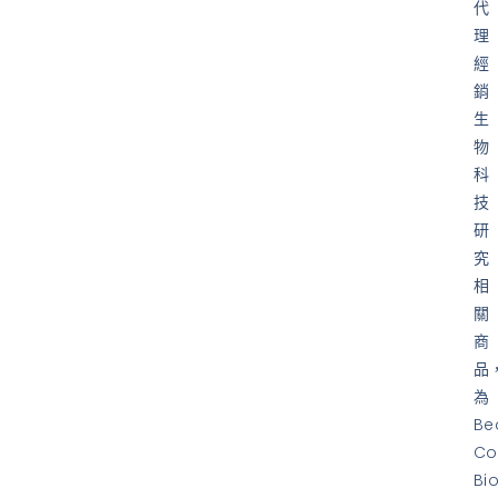
代
理
經
銷
生
物
科
技
研
究
相
關
商
品
為
Be
Co
Bi