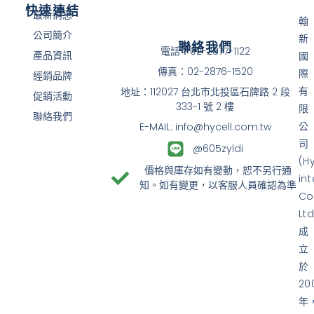
快速連結
最新消息
翰
公司簡介
新
聯絡我們
電話：02-2877-1122
產品資訊
國
傳真：02-2876-1520
際
經銷品牌
有
地址：112027 台北市北投區石牌路 2 段
促銷活動
333-1 號 2 樓
限
聯絡我們
公
E-MAIL: info@hycell.com.tw
司
@605zyldi
(H
價格與庫存如有變動，恕不另行通
in
知。如有變更，以客服人員確認為準
Co
Ltd
成
立
於
20
年